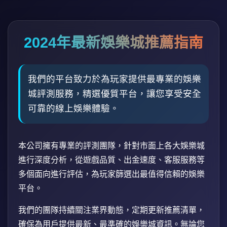
2024年最新娛樂城推薦指南
我們的平台致力於為玩家提供最專業的娛樂
城評測服務，精選優質平台，讓您享受安全
可靠的線上娛樂體驗。
本公司擁有專業的評測團隊，針對市面上各大娛樂城
進行深度分析，從遊戲品質、出金速度、客服服務等
多個面向進行評估，為玩家篩選出最值得信賴的娛樂
平台。
我們的團隊持續關注業界動態，定期更新推薦清單，
確保為用戶提供最新、最準確的娛樂城資訊。無論您