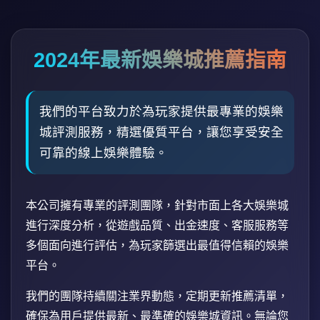
2024年最新娛樂城推薦指南
我們的平台致力於為玩家提供最專業的娛樂
城評測服務，精選優質平台，讓您享受安全
可靠的線上娛樂體驗。
本公司擁有專業的評測團隊，針對市面上各大娛樂城
進行深度分析，從遊戲品質、出金速度、客服服務等
多個面向進行評估，為玩家篩選出最值得信賴的娛樂
平台。
我們的團隊持續關注業界動態，定期更新推薦清單，
確保為用戶提供最新、最準確的娛樂城資訊。無論您