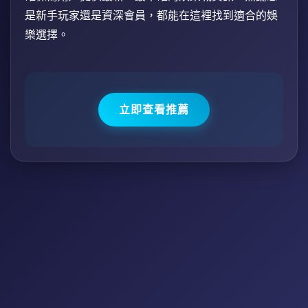
是新手玩家還是資深會員，都能在這裡找到適合的娛
樂選擇。
立即查看推薦