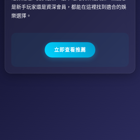
是新手玩家還是資深會員，都能在這裡找到適合的娛
樂選擇。
立即查看推薦