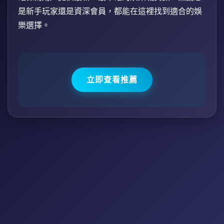
是新手玩家還是資深會員，都能在這裡找到適合的娛
樂選擇。
立即查看推薦