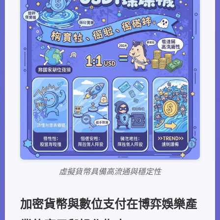
虛擬貨幣具備高流通與穩定性
加密貨幣與數位支付在博弈娛樂產