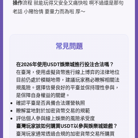
操作
流程 就能玩得又安全又痛快啦 啊不過還是那句
老話 小賭怡情 要量力而為啦 厚～
常見問題
在2026年使用USDT娛樂城進行投注合法嗎？
在臺灣，使用虛擬貨幣進行線上博弈的法律地位
目前仍處於模糊地帶，建議玩家務必瞭解相關法
規風險。選擇信譽良好的平臺並保持理性參與，
是保障自身權益的關鍵。
確認平臺是否具備合法運營執照
瞭解當地對於加密貨幣交易的規範
評估個人參與線上娛樂的風險承受度
臺灣玩家該如何購買USDT以參與娛樂城遊戲？
臺灣玩家通常透過合規的加密貨幣交易所購買