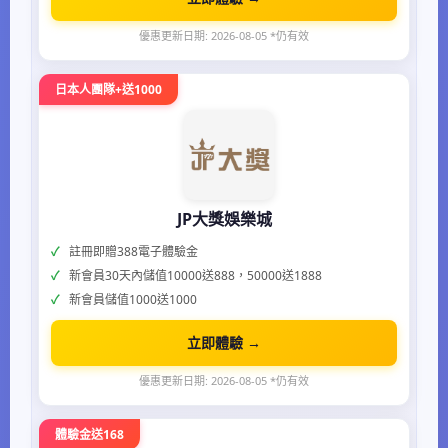
優惠更新日期: 2026-08-05 *仍有效
日本人團隊+送1000
JP大獎娛樂城
註冊即贈388電子體驗金
新會員30天內儲值10000送888，50000送1888
新會員儲值1000送1000
立即體驗 →
優惠更新日期: 2026-08-05 *仍有效
體驗金送168