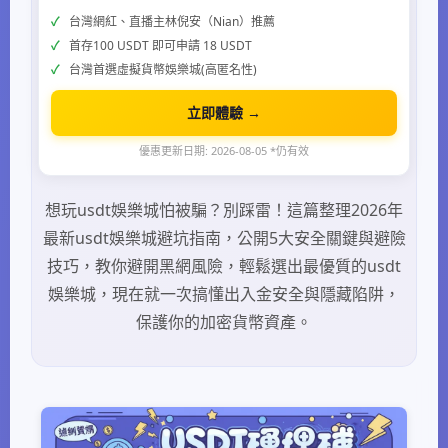
台灣網紅、直播主林倪安（Nian）推薦
首存100 USDT 即可申請 18 USDT
台灣首選虛擬貨幣娛樂城(高匿名性)
立即體驗 →
優惠更新日期: 2026-08-05 *仍有效
想玩usdt娛樂城怕被騙？別踩雷！這篇整理2026年
最新usdt娛樂城避坑指南，公開5大安全關鍵與避險
技巧，教你避開黑網風險，輕鬆選出最優質的usdt
娛樂城，現在就一次搞懂出入金安全與隱藏陷阱，
保護你的加密貨幣資產。