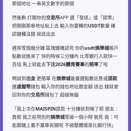
那個地址 一串英文數字的那個
然後齁 打開你的
交易所
APP 選「發送」或「提幣」
把剛剛那串地址貼上去 輸入你要轉的
USDT
數量 確
認鏈種沒錯 就送出去
通常等個幾分鐘 區塊鏈確認完 你的
usdt娛樂城
帳戶
點數就進來了 快的時候三分鐘內 比等銀行入款快一
百倍 馬上就能去
下注
2026體育賽事
的
賠率
了啦
啊說到
出金
更簡單 在
娛樂城
後臺選點數託售或
提款
選
虛擬幣
錢包 輸入你的錢包地址跟金額 送出 錢就會
回到你的
交易所
錢包了 超級無腦
「我上次在
MAISPIN
提款 十分鐘就到帳了耶 朋友：
真假 我之前用別的
娛樂城
等過一個小時 氣死 我：可
能跟鏈上塞不塞車有關啦 不過整體還是比銀行快」