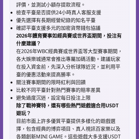
評價，並測試小額存提款流程。
檢查平臺是否提供24小時真人客服支援
優先選擇有長期經營紀錄的知名平臺
確認平臺支援多元的加密貨幣錢包協議
2026年體育賽事如經典賽或世界盃期間，投注有
什麼建議？
在2026年WBC經典賽或世界盃等大型賽事期間，
各大娛樂城通常會推出專屬加碼活動。建議玩家
在投入資金前，先深入分析球隊近況，並利用平
臺的優惠活動來提高勝率。
關注賽事期間的限時紅利與回饋
比較不同平臺針對熱門賽事的賠率差異
避免過度沉迷，設定每日投注上限
除了戰神賽特，還有哪些熱門遊戲適合用USDT
遊玩？
目前市面上許多優質平臺提供多樣化的遊戲選
擇，包含經典的博弈項目、真人視訊百家樂以及
各類創新MINI GAME。這些遊戲大多支援USDT