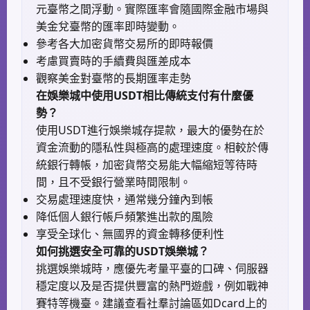
元臺幣之間浮動。實際匯率會隨國際金融市場與
美金兌臺幣的匯率即時變動。
參考各大加密貨幣交易所的即時報價
考慮買賣時的手續費與匯差成本
觀察美金對臺幣的長期匯率走勢
在娛樂城中使用USDT相比傳統支付有什麼優
勢？
使用USDT進行娛樂城存提款，最大的優勢在於
資金流動的隱私性與極高的處理速度。相較於傳
統銀行轉帳，加密貨幣交易能大幅縮短等待時
間，且不受銀行營業時間限制。
交易處理速度快，通常幾分鐘內到帳
降低個人銀行帳戶頻繁進出款的風險
享受全球化、無國界的資金轉移便利性
如何挑選安全可靠的USDT娛樂城？
挑選娛樂城時，應優先考量平臺的口碑、伺服器
穩定度以及是否提供豐富的熱門遊戲，例如戰神
賽特等機臺。建議查看社羣討論區如Dcard上的