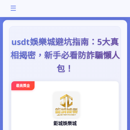
☰
usdt娛樂城避坑指南：5大真
相揭密，新手必看防詐騙懶人
包！
最高獎金
鉅城娛樂城