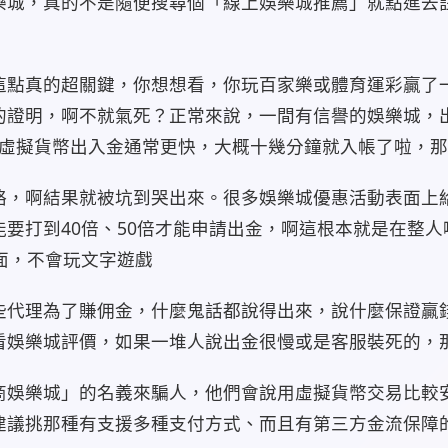
樂城，真的不是隨便搜尋個「線上娛樂城推薦」就點進去
這點真的超關鍵，你想想看，你玩百家樂或體育運彩贏了
證明，啊不就氣死？正常來說，一間有信譽的娛樂城，出
，虛擬貨幣出入金通常更快，大概十幾分鐘就入帳了啦，
略，啊結果就被坑到哭出來。很多娛樂城優惠活動表面上給
要打到40倍、50倍才能申請出金，啊這根本就是在整人
面，不會玩文字遊戲
些代理為了賺佣金，什麼鬼話都說得出來，說什麼保證贏
看娛樂城評價，如果一堆人說出金很慢或是客服裝死的，
商娛樂城」的名義來騙人，他們會說用虛擬貨幣交易比較安
建議挑那種有支援多種支付方式、而且有第三方金流保障