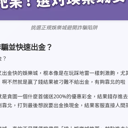
挑選正規娛樂城避開詐騙陷阱
詐騙並快速出金？
金？
出金快的娛樂城，根本像是在玩踩地雷一樣刺激齁，尤其
，啊不然就是贏了錢結果被刁難不給出金，有夠靠北的啦
是貪圖一個什麼首儲送200%的優惠彩金，結果錢存進
到靠北，打到最後想說要出金換現金，結果客服直接人間