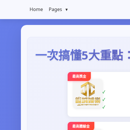
Home
Pages
▼
一次搞懂5大重點
最高獎金
最高體驗金