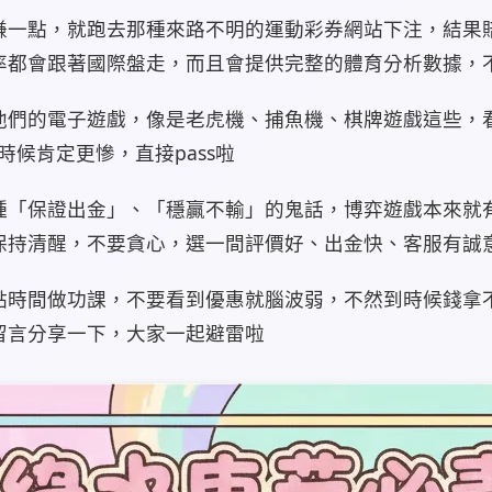
賺一點，就跑去那種來路不明的運動彩券網站下注，結果
率都會跟著國際盤走，而且會提供完整的體育分析數據，
他們的電子遊戲，像是老虎機、捕魚機、棋牌遊戲這些，
時候肯定更慘，直接pass啦
種「保證出金」、「穩贏不輸」的鬼話，博弈遊戲本來就
保持清醒，不要貪心，選一間評價好、出金快、客服有誠
點時間做功課，不要看到優惠就腦波弱，不然到時候錢拿
留言分享一下，大家一起避雷啦