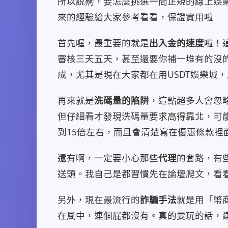
所以說齁，要怎麼挑選一間正規的線上娛
來的經驗給大家參考看看，保證實用啦
首先喔，最重要的就是
出入金的速度
啦！
審核三天五天，甚至還要你補一堆有的沒的
成，尤其是現在大家都在用USDT娛樂城
再來就是
洗碼量的陷阱
，這點超多人會忽
但仔細看才發現洗碼量要求高得靠北，可能
到15倍左右，而且會清楚寫在優惠條款裡
還有啊，一定要小心那些
代理
的套路，有
送頭。我自己是都習慣先在論壇爬文，看
另外，現在最流行的
詐騙手法
就是用「幣
在風中，連個屁都沒有。真的要玩的話，