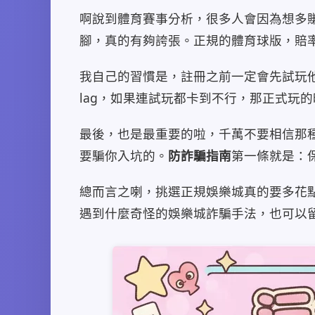
啊說到體育賽事分析，很多人會因為想多
腳，真的有夠誇張。正規的體育球版，賠
我自己的習慣是，註冊之前一定會先試玩
lag，如果連試玩都卡到不行，那正式玩的
最後，也是最重要的啦，千萬不要相信那
要騙你入坑的。
防詐騙指南
第一條就是：
總而言之喇，挑選正規娛樂城真的要多花
遇到什麼奇怪的娛樂城詐騙手法，也可以