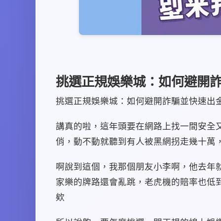
挑選正規娛樂城：如何避開
挑選正規娛樂城：如何避開詐騙並快速出
講真的啦，這年頭要在網路上找一間安全又
俏，動不動就聽到有人被黑網拐走幾十萬
啊說到這個，我那個朋友小李啊，他去年就
家樂的牌路還會亂跳，老虎機的賠率也低
欸