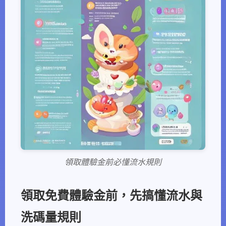
領取體驗金前必懂流水規則
領取免費體驗金前，先搞懂流水與
洗碼量規則