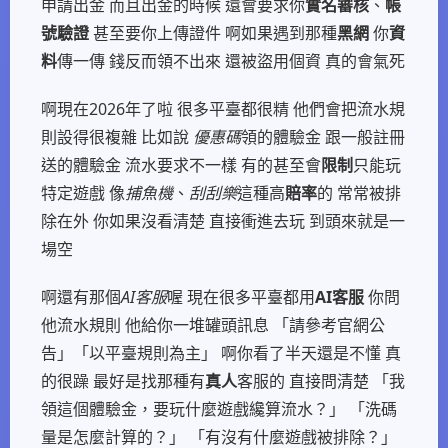
申請出金 而且出金的時候 還會要求你
實名審核
、
帳
號驗證
甚至要你上傳證件 啊如果遇到那種
黑網
你
資
料
傳一傳 錢反而領不出來 還被盜用個資 真的會氣死
啊現在2026年了啦 很多平臺都很精 他們會把流水規
則設得很複雜 比如說
優惠碼
領的體驗金 跟一般註冊
送的體驗金 流水要求不一樣 有的甚至會
限制
只能玩
特定遊戲 像
捕魚機
、
刮刮樂
這種高
賠率
的 常常被排
除在外 你如果沒看清楚 直接衝進去玩 到頭來就是一
場空
啊還有那個
AI客服
喔 現在很多平臺都用
AI客服
你問
他流水規則 他給你一堆罐頭訊息 「請參考官網公
告」「以平臺規則為主」 啊你看了半天還是不懂 真
的很躁 最好是找那種有
真人
客服的 直接問清楚 「我
領這個體驗金，要玩什麼遊戲纔算流水？」 「洗碼
量是怎麼計算的？」 「有沒有什麼遊戲被排除？」