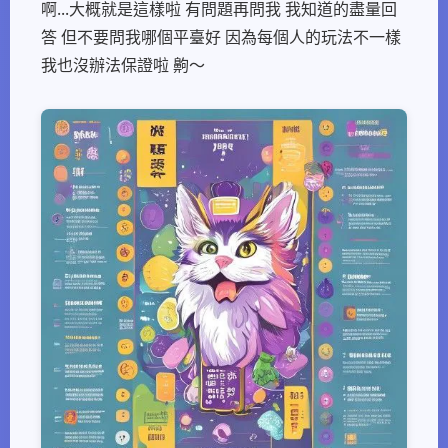
啊...大概就是這樣啦 有問題再問我 我知道的盡量回
答 但不要問我哪個平臺好 因為每個人的玩法不一樣
我也沒辦法保證啦 齁～