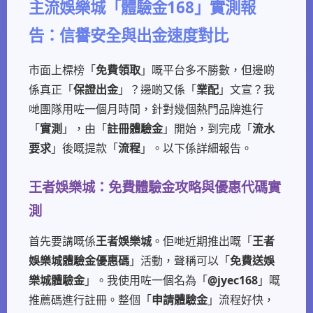
主流娛樂城「
體驗金168
」實測報
告：
信譽安全
與
出金速度
對比
市面上標榜「
免費領取
」嘅平台多不勝數，但邊啲
係真正「
保證出金
」？邊啲又係「
業配
」文宣？我
哋團隊用咗一個月時間，針對幾個熱門品牌進行
「
實測
」，由「
註冊體驗金
」開始，到完成「
流水
要求
」後嘅提款「
流程
」。以下係詳細報告。
王者娛樂城
：
免費體驗金攻略
與
優惠代碼
實
測
首先要講嘅係
王者娛樂城
。佢哋近期推出嘅「
王者
娛樂城體驗金優惠碼
」活動，聲稱可以「
免費送娛
樂城體驗金
」。我使用咗一個名為「
@jyec168
」嘅
推薦碼進行註冊。整個「
申請體驗金
」流程好快，