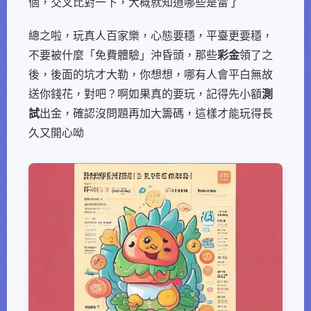
個，交叉比對一下，大概就知道哪些是雷了
總之啦，玩真人百家樂，心態要穩，平臺更要穩，
不要被什麼「免費體驗」沖昏頭，那些
彩金
領了之
後，後面的坑才大勒，你想想，哪有人會平白無故
送你錢花，對吧？啊如果真的要玩，記得先小額
測
試
出金，確認沒問題再加大籌碼，這樣才能玩得長
久又開心呦