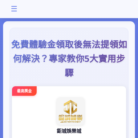
☰
免費體驗金領取後無法提領如
何解決？專家教你5大實用步
驟
最高獎金
鉅城娛樂城