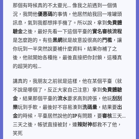
那個有時候真的不太靈光... 像我之前遇到一個情
況，我問他
優惠碼
的事情，他居然給我回一堆罐頭
訊息，氣到我都想摔手機了。所以說，拿到
免費體
驗金
之後，最好先看一下這個平臺的
實名審核
流程
是怎麼跑的。有些
黑網
就是故意設很高的
門檻
，讓
你玩到一半突然說要補什麼資料，結果你補了之
後，他就開始各種拖，最後直接把你封鎖，這種真
的超哭的啦...
講真的，我朋友之前就是這樣，他在某個平臺（就
不說是哪個了，反正大家自己注意）拿到
免費體驗
金
，結果那個平臺的
流水
要求高到誇張，他玩
刮刮
樂
玩到手軟，最後好不容易湊到
洗碼量
，結果要
出
金
的時候，平臺居然說他的
IP
有問題，要
審核
三天...
三天之後，帳號直接被封，連
辣財神
都救不了他，
笑死