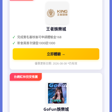
王者娛樂城
完成實名審核後可申請體驗金168
新會員首次儲值1000送1000
立即體驗 →
優惠更新日期: 2026-08-08 *仍有效
台網紅林倪安推薦
GoFun娛樂城