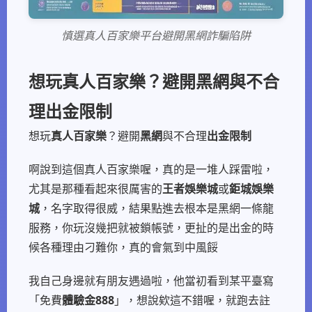
慎選真人百家樂平台避開黑網詐騙陷阱
想玩真人百家樂？避開黑網與不合
理出金限制
想玩
真人百家樂
？避開
黑網
與不合理
出金限制
啊說到這個真人百家樂喔，真的是一堆人踩雷啦，
尤其是那種看起來很厲害的
王者娛樂城
或
鉅城娛樂
城
，名字取得很威，結果點進去根本是黑網一條龍
服務，你玩沒幾把就被鎖帳號，更扯的是出金的時
候各種理由刁難你，真的會氣到中風餒
我自己身邊就有朋友遇過啦，他當初看到某平臺寫
「免費
體驗金888
」，想說欸這不錯喔，就跑去註