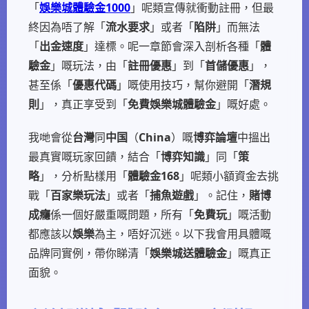
「
娛樂城體驗金1000
」呢類宣傳就衝動註冊，但最
終因為唔了解「
流水要求
」或者「
陷阱
」而無法
「
出金速度
」達標。呢一章節會深入剖析各種「
體
驗金
」嘅玩法，由「
註冊優惠
」到「
首儲優惠
」，
甚至係「
優惠代碼
」嘅使用技巧，幫你避開「
潛規
則
」，真正享受到「
免費娛樂城體驗金
」嘅好處。
我哋會從
台灣
同
中国
（
China
）嘅
博弈論壇
中搵出
最真實嘅玩家回饋，結合「
博弈知識
」同「
策
略
」，分析點樣用「
體驗金168
」呢類小額資金去挑
戰「
百家樂玩法
」或者「
捕魚遊戲
」。記住，
賭博
成癮
係一個好嚴重嘅問題，所有「
免費玩
」嘅活動
都應該以
娛樂
為主，唔好沉迷。以下我會用具體嘅
品牌同實例，帶你睇清「
娛樂城送體驗金
」嘅真正
面貌。