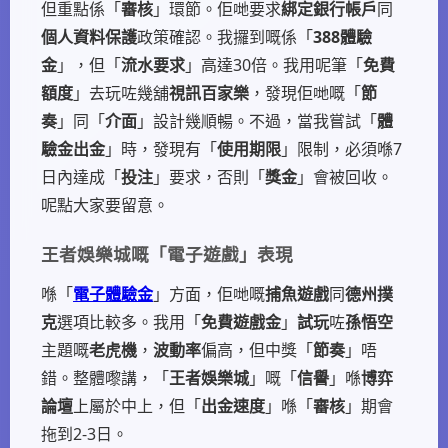
但重點係「
審核
」環節。佢哋要求
綁定
銀行帳戶
同
個人資料保護
政策確認。我攞到嘅係「
388體驗
金
」，但「
流水要求
」高達30倍。我用呢筆「
免費
額度
」去玩咗幾舖
視訊百家樂
，發現佢哋嘅「
節
奏
」同「
介面
」設計幾順暢。不過，當我嘗試「
體
驗金出金
」時，發現有「
使用期限
」限制，必須喺7
日內達成「
投注
」要求，否則「
獎金
」會被回收。
呢點大家要留意。
王者娛樂城
嘅「
電子遊戲
」表現
喺「
電子體驗金
」方面，佢哋嘅
捕魚遊戲
同
德州撲
克
選項比較多。我用「
免費遊戲金
」
試玩
咗
孫悟空
主題嘅
老虎機
，
波動率
偏高，但中獎「
節奏
」唔
錯。整體嚟講，「
王者娛樂城
」嘅「
信譽
」喺
博弈
論壇
上屬於中上，但「
出金速度
」喺「
審核
」期會
拖到2-3日。