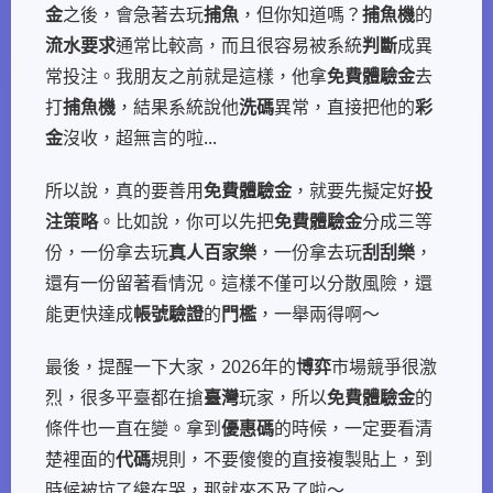
金
之後，會急著去玩
捕魚
，但你知道嗎？
捕魚機
的
流水要求
通常比較高，而且很容易被系統
判斷
成異
常投注。我朋友之前就是這樣，他拿
免費體驗金
去
打
捕魚機
，結果系統說他
洗碼
異常，直接把他的
彩
金
沒收，超無言的啦...
所以說，真的要善用
免費體驗金
，就要先擬定好
投
注策略
。比如說，你可以先把
免費體驗金
分成三等
份，一份拿去玩
真人百家樂
，一份拿去玩
刮刮樂
，
還有一份留著看情況。這樣不僅可以分散風險，還
能更快達成
帳號驗證
的
門檻
，一舉兩得啊～
最後，提醒一下大家，2026年的
博弈
市場競爭很激
烈，很多平臺都在搶
臺灣
玩家，所以
免費體驗金
的
條件也一直在變。拿到
優惠碼
的時候，一定要看清
楚裡面的
代碼
規則，不要傻傻的直接複製貼上，到
時候被坑了纔在哭，那就來不及了啦～