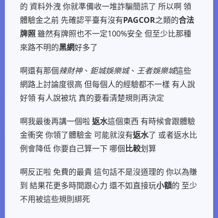
的 資料外洩 你就準備收一堆詐騙簡訊了 所以啊 領
體驗金之前 先確認平臺有沒有
PAGCOR
之類的
合法
牌照
雖然有牌照也不一定100%安全 但至少比那種
來路不明的
黑網
好多了
啊還有那個
辣財神
、
鉅城娛樂城
、
王者娛樂城
這些
網路上討論度很高 但每個人的經驗都不一樣 有人說
好領 有人說被坑 真的要看清楚規則再決定
啊我最後再講一個啦
返水
這個東西 有時候會跟體驗
金衝突 你領了體驗金 可能就沒有
返水
了 或者返水比
例會降低 你要自己算一下 哪個
比較
划算
啊反正啦 免費的最貴 這句話不是沒道理的 你以為賺
到 結果花更多時間跟心力 還不如直接玩
小額
的 至少
不用被這些規則綁死