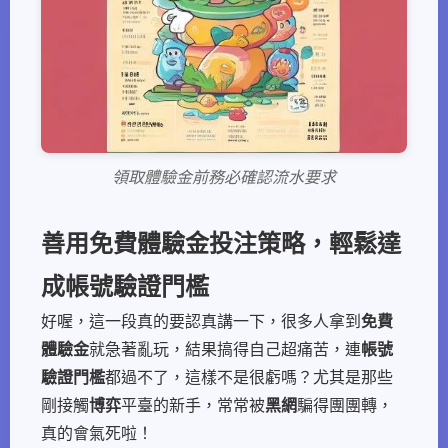
領取體驗金前務必確認流水要求
善用免費體驗金投注策略，輕鬆達
成帳號驗證門檻
好喔，這一段真的要認真講一下，很多人拿到
免費
體驗金
就急著亂玩，結果搞得自己超痛苦，連
帳號
驗證門檻
都過不了，這樣不是很虧嗎？尤其是那些
剛接觸
博弈
平臺的新手，常常被
黑網
騙得團團轉，
真的會氣死啦！