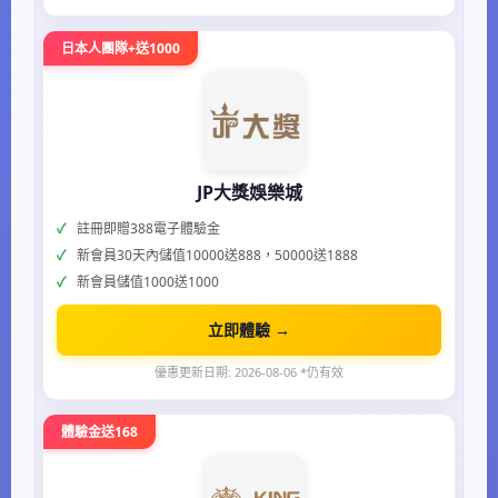
日本人團隊+送1000
JP大獎娛樂城
註冊即贈388電子體驗金
新會員30天內儲值10000送888，50000送1888
新會員儲值1000送1000
立即體驗 →
優惠更新日期: 2026-08-06 *仍有效
體驗金送168