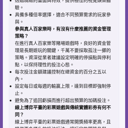
透過精緻的畫面與特效，提供極佳的視覺娛樂體
驗。
具備多種倍率選擇，適合不同預算需求的玩家參
與。
參與真人百家樂時，有沒有什麼推薦的資金管理
策略？
在進行真人百家樂等賭場遊戲時，良好的資金管
理是長期遊玩的關鍵，千萬不要採取孤注一擲的
策略。資深從業者建議設定明確的停損點與停利
點，以保持理性的投注心態。
每次投注金額建議控制在總資金的百分之五以
內。
設定每日或每週的輸贏上限，達到目標即強制停
止。
避免為了追回虧損而進行超出預算的加碼投注。
線上博弈平臺的彩票遊戲與傳統實體彩券有何不
同？
線上博弈平臺的彩票遊戲通常開獎頻率更高，且