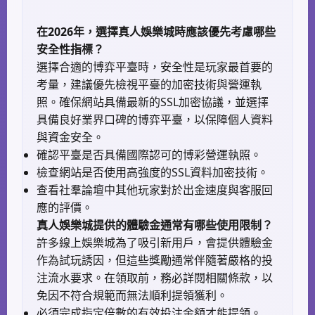
在2026年，選擇真人娛樂城時應該優先考慮哪些
安全性指標？
選擇合適的博弈平臺時，安全性是玩家最首要的
考量，建議優先檢視平臺的加密技術與營運執
照。確保網站具備最新的SSL加密協議，並選擇
具備良好業界口碑的博弈平臺，以保障個人資料
與資金安全。
確認平臺是否具備國際認可的博彩營運執照。
檢查網站是否使用高強度的SSL資料加密技術。
查看社羣論壇中其他玩家對於出金速度與客服回
應的評價。
真人娛樂城提供的體驗金通常有哪些使用限制？
許多線上娛樂城為了吸引新用戶，會提供體驗金
作為試玩誘因，但這些獎勵通常伴隨著嚴格的投
注流水要求。在領取前，務必詳閱相關條款，以
免因不符合規範而無法順利提領獲利。
必須完成指定倍數的有效投注金額才能提領。