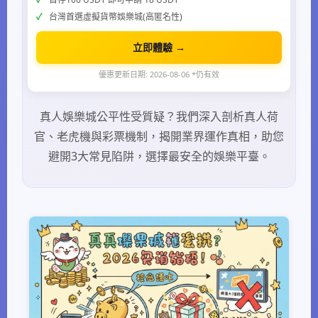
台灣首選虛擬貨幣娛樂城(高匿名性)
立即體驗 →
優惠更新日期: 2026-08-06 *仍有效
真人娛樂城公平性受質疑？我們深入剖析真人荷
官、老虎機與彩票機制，揭開業界運作真相，助您
避開3大常見陷阱，選擇最安全的娛樂平臺。