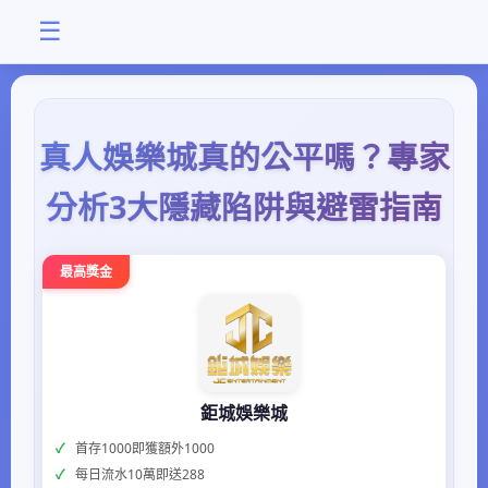
☰
真人娛樂城真的公平嗎？專家
分析3大隱藏陷阱與避雷指南
最高獎金
鉅城娛樂城
首存1000即獲額外1000
每日流水10萬即送288