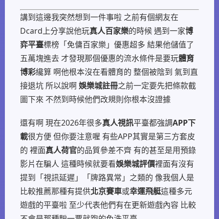
講到這邊我突然想到一件事啦 之前有個網友在
Dcard上分享說他玩
真人百家樂
的時候 遇到一家
博
弈平臺
標榜「免傭百家樂」優惠超多 結果他儲值了
五萬塊進去 才發現那個優惠的流水條件是要玩
體育
博彩
纔算 啊他根本沒在看體育的 整個被陰到 氣到直
接退坑 所以說啊
娛樂城註冊
之前一定要先把條款截
圖下來 不然到時候他們改規則你根本沒證據
還有啊 現在2026年很多
真人視訊
平臺都強調
APP下
載
很方便 但你要注意喔 有些APP其實是第三方套皮
的 裡面
真人荷官
的品質參差不齊 有的甚至是用預錄
影片在騙人 這種時候就要看
娛樂城評價
裡面有沒有
提到「視訊延遲」「牌路異常」之類的 像我個人是
比較推薦那種有提供
北京賽車
或
幸運飛艇
這種多元
遊戲的平臺啦 至少代表他們有在更新遊戲內容 比較
不會是那種騙一票就跑的免洗平臺