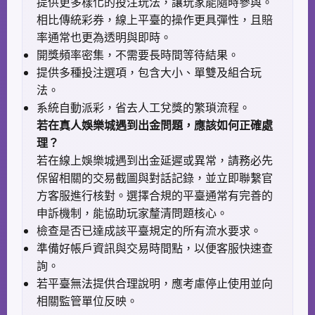
提供更多樣化的投注玩法，讓玩家能隨時參與。
相比傳統彩券，線上平臺的操作更具彈性，且賠
率通常也更為透明與即時。
開獎頻率密集，不需要長時間等待結果。
提供多種投注選項，包含大小、單雙及組合玩
法。
系統自動派彩，省去人工兌獎的繁瑣流程。
若在真人娛樂城遇到出金問題，應該如何正確處
理？
若在線上娛樂城遇到出金延遲或異常，請務必先
保留相關的交易截圖與對話記錄，並立即聯繫官
方客服進行核對。選擇合規的平臺通常有完善的
申訴機制，能協助玩家釐清問題核心。
檢查是否已達成該平臺規定的所有流水要求。
準備好帳戶資訊與交易時間點，以便客服快速查
詢。
若平臺無法提供合理說明，應考慮停止使用並向
相關監管單位反映。