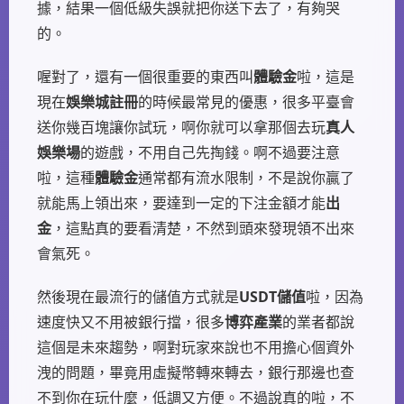
據，結果一個低級失誤就把你送下去了，有夠哭
的。
喔對了，還有一個很重要的東西叫
體驗金
啦，這是
現在
娛樂城註冊
的時候最常見的優惠，很多平臺會
送你幾百塊讓你試玩，啊你就可以拿那個去玩
真人
娛樂場
的遊戲，不用自己先掏錢。啊不過要注意
啦，這種
體驗金
通常都有流水限制，不是說你贏了
就能馬上領出來，要達到一定的下注金額才能
出
金
，這點真的要看清楚，不然到頭來發現領不出來
會氣死。
然後現在最流行的儲值方式就是
USDT儲值
啦，因為
速度快又不用被銀行擋，很多
博弈產業
的業者都說
這個是未來趨勢，啊對玩家來說也不用擔心個資外
洩的問題，畢竟用虛擬幣轉來轉去，銀行那邊也查
不到你在玩什麼，低調又方便。不過說真的啦，不