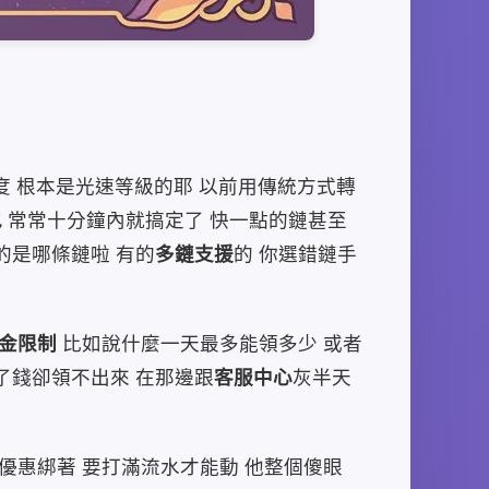
度 根本是光速等級的耶 以前用傳統方式轉
包
常常十分鐘內就搞定了 快一點的鏈甚至
的是哪條鏈啦 有的
多鏈支援
的 你選錯鏈手
金限制
比如說什麼一天最多能領多少 或者
了錢卻領不出來 在那邊跟
客服中心
灰半天
的優惠綁著 要打滿流水才能動 他整個傻眼