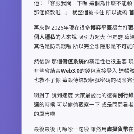
他：「客服我問一下喔 這個為什麼不能領？
那個條款啦...」 就整個被卡住 所以說齁
再來齁 2026年現在很多
博弈平臺
都主打
匿
個人隱私
的人來說 吸引力超大 但是齁 
其名是防洗錢啦 所以完全想隱形是不可能的啦
然後齁 那個
儲值系統
的穩定性也很重要 
有些會結合
Web3.0
的錢包直接登入 連帳號
也救不了你 這跟傳統記帳號密碼的概念完
啊對了 說到速度 大家最愛比的還有
例行維
選的時候 可以偷偷觀察一下 或是問問看老
的厲害啦
最後最後 再囉嗦一句啦 雖然用
虛擬貨幣
在