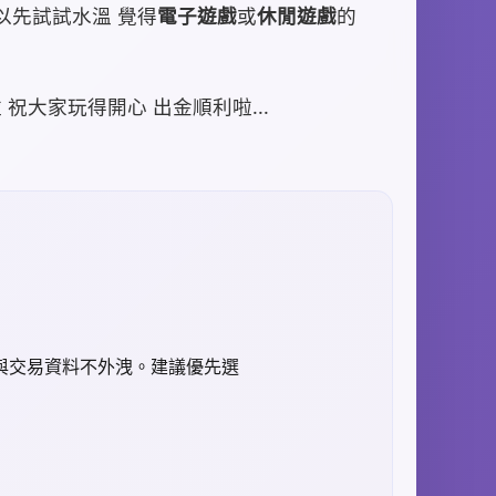
以先試試水溫 覺得
電子遊戲
或
休閒遊戲
的
祝大家玩得開心 出金順利啦...
與交易資料不外洩。建議優先選