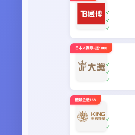
日本人團隊+送1000
體驗金送168