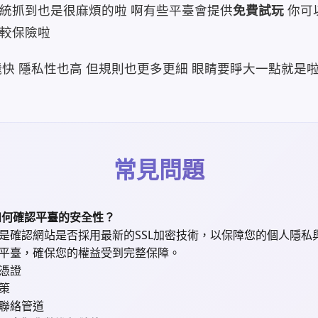
系統抓到也是很麻煩的啦 啊有些平臺會提供
免費試玩
你可
比較保險啦
飛快 隱私性也高 但規則也更多更細 眼睛要睜大一點就是啦 
常見問題
如何確認平臺的安全性？
是確認網站是否採用最新的SSL加密技術，以保障您的個人隱私
平臺，確保您的權益受到完整保障。
憑證
策
聯絡管道