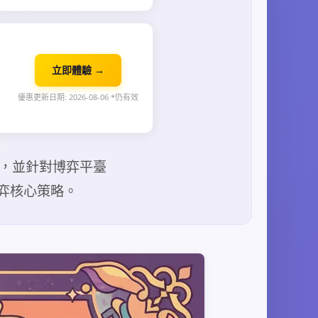
立即體驗 →
優惠更新日期: 2026-08-06 *仍有效
險，並針對博弈平臺
弈核心策略。