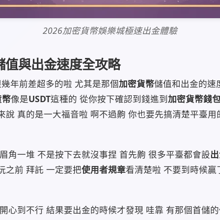
2026加密貨幣娛樂城極速出金體驗
幣儲值與出金速度全攻略
跟幾年前差超多的啦 尤其是那個
加密貨幣
儲值和出金的速
貨幣
像是
USDT
這種的 從你按下確認到錢進到
加密貨幣錢
來說 真的是一大福音啦 啊不過齁 你也要先搞清楚平臺用
眉角一堆 不是按下去就沒事捏 首先齁 很多平臺都會設
出
玩之前 拜託 一定要把
使用者規章
看清楚啦 不要到時候贏
 開心到不行 結果要出金的時候才發現 哇靠 有那個首儲