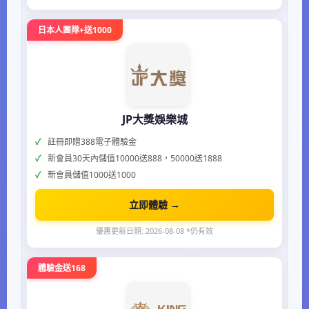
日本人團隊+送1000
JP大獎娛樂城
註冊即贈388電子體驗金
新會員30天內儲值10000送888，50000送1888
新會員儲值1000送1000
立即體驗 →
優惠更新日期: 2026-08-08 *仍有效
體驗金送168