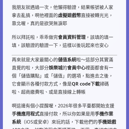
我朋友就遇過一次，他懶得驗證，結果帳號被人家
拿去亂搞，啊他裡面的
虛擬遊戲幣
直接被轉光光，
靠北喔，真的是欲哭無淚耶
所以拜託啦，乖乖做完
會員資料管理
，該填的填一
填，該驗證的驗證一下，這樣以後玩起來也安心
再來就是大家最關心的
儲值系統
啦～這部分其實滿
直覺的啦，大部分
娛樂城
的
會員中心
裡面都會有一
個「儲值購點」或「儲值」的選項，點進去之後，
它會顯示各種付款方式，像是
QR code下載
掃碼
啦、超商繳費啦、或是直接線上轉帳
啊這邊有個小提醒喔，2026年很多平臺都開始支援
手機應用程式
直接付款，所以你如果是用
手機作業
系統
（iOS或安卓）來玩的話，下載他們的
手機遊戲