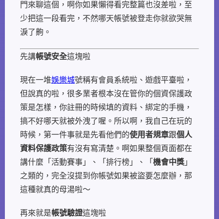
門來聊這個，啊你如果懶得看完整篇也沒差啦，至
少把這一段看完，不然哪天帳號被登走你就欲哭無
淚了齁。
先講
帳號安全
這塊啦
現在一堆
娛樂城
號稱有會員系統啦、遊戲平臺啦，
但說真的啦，很多業者根本沒在管你的個資保護政
策是怎樣，你註冊的時候填的資料、綁定的手機，
搞不好哪天就被外洩了喔。所以啊，我自己在玩的
時候，第一件事就是先看他們的
使用者規章
跟
個人
資料保護政策
有沒有寫清楚。啊如果整個頁面都在
講什麼「活動賽事」、「排行榜」、「
機會中獎
」
之類的，完全沒提到你帳號如果被盜要怎麼辦，那
這種就真的母湯啦～
再來就是
帳號驗證
這塊啦