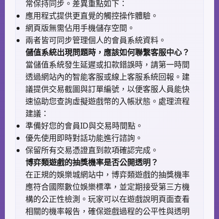
常保持同步。差異重點如下：
應用程式提供更直覺的觸控操作體驗。
網頁版無需佔用手機儲存空間。
兩者皆可同步管理個人的會員系統資料。
儲值系統出現問題時，應該如何聯繫客服中心？
當儲值系統發生延遲或扣款錯誤時，請第一時間
透過網站內的智能客服或線上客服系統回報。建
議提供交易截圖與訂單編號，以便客服人員能快
速協助您查詢虛擬遊戲幣的入帳狀態。處理流程
建議：
準備好您的會員ID與交易時間點。
優先使用即時對話功能進行諮詢。
保留所有交易憑證直到款項確認完成。
博弈類遊戲的抽獎機率是否公開透明？
在正規的娛樂城網站中，博弈類遊戲的抽獎機率
應符合國際數位娛樂標準，並定期接受第三方機
構的公正性檢測。玩家可以在遊戲說明頁面查看
相關的機率報告，確保遊戲過程的公平性與透明