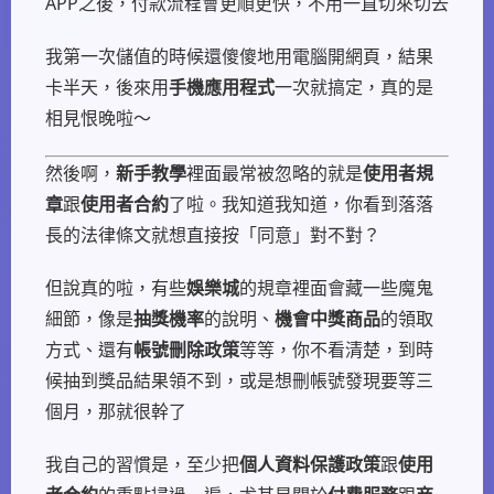
APP之後，付款流程會更順更快，不用一直切來切去
我第一次儲值的時候還傻傻地用電腦開網頁，結果
卡半天，後來用
手機應用程式
一次就搞定，真的是
相見恨晚啦～
然後啊，
新手教學
裡面最常被忽略的就是
使用者規
章
跟
使用者合約
了啦。我知道我知道，你看到落落
長的法律條文就想直接按「同意」對不對？
但說真的啦，有些
娛樂城
的規章裡面會藏一些魔鬼
細節，像是
抽獎機率
的說明、
機會中獎商品
的領取
方式、還有
帳號刪除政策
等等，你不看清楚，到時
候抽到獎品結果領不到，或是想刪帳號發現要等三
個月，那就很幹了
我自己的習慣是，至少把
個人資料保護政策
跟
使用