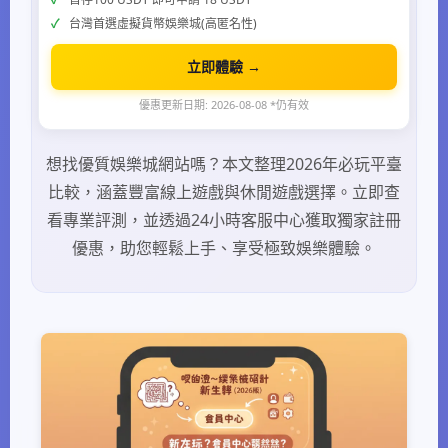
台灣首選虛擬貨幣娛樂城(高匿名性)
立即體驗 →
優惠更新日期: 2026-08-08 *仍有效
想找優質娛樂城網站嗎？本文整理2026年必玩平臺
比較，涵蓋豐富線上遊戲與休閒遊戲選擇。立即查
看專業評測，並透過24小時客服中心獲取獨家註冊
優惠，助您輕鬆上手、享受極致娛樂體驗。