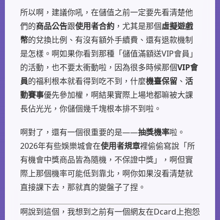
所以啊，建議你吼，在儲值之前一定要先看清楚他
們的
商品公告
跟
使用者合約
，尤其是那個
虛擬遊戲
幣
的兌換比例、有沒有額外手續費、還有退款機制
是怎樣。啊如果你看到那種「儲值滿額送VIP會員」
的活動，也不要太衝動啦，因為很多時候那個
VIP會
員
的福利根本就看得到吃不到，什麼
機臺保留
、
活
動賽事
優先參加權，啊結果實際上場地都嘛被大課
長佔光光，你儲個幾千塊根本排不到啦。
啊對了，還有一個很重要的是——
抽獎機率
啦。
2026年有些娛樂城會在
使用者規章
裡偷偷寫說「所
有機會中獎商品皆為隨機，不保證中獎」，啊但實
際上那個機率可能低到靠北，啊你如果沒看清楚就
直接課下去，那就真的變盤子了捏。
啊說到這個，我想到之前有一個網友在Dcard上抱怨