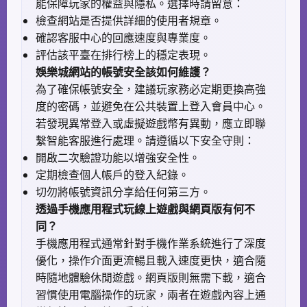
能保障玩家的權益與隱私。選擇時請留意：
檢查網站是否提供詳細的使用者規章。
確認客服中心的回應速度與專業度。
評估該平臺在排行榜上的穩定表現。
娛樂城網站的帳號安全該如何維護？
為了確保帳號安全，建議玩家務必定期更換高強
度的密碼，並避免在公共裝置上登入會員中心。
若發現異常登入或虛擬遊戲幣有異動，應立即聯
繫智能客服進行處理。請遵循以下安全守則：
開啟二次驗證功能以增強安全性。
定期檢查個人帳戶的登入紀錄。
切勿將帳號資訊分享給任何第三方。
透過手機應用程式玩線上遊戲與網頁版有何不
同？
手機應用程式通常針對手機作業系統進行了深度
優化，操作介面更流暢且載入速度更快，適合隨
時隨地體驗休閒遊戲。網頁版則無需下載，適合
習慣使用電腦操作的玩家，兩者在遊戲內容上通