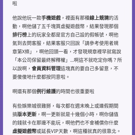
啦
他說他玩一款
手機遊戲
，裡面有那種
線上競猜
的活
動，啊他儲了五千塊買虛擬遊戲幣，結果發現那個
排行榜
上的玩家全都是官方自己設的假帳號，啊他
氣到去問客服，結果客服只回說「請參考使用者規
章第X條」，啊他回頭一看，才發現規章裡早就寫說
「本公司保留最終解釋權」...啊這不就吃定你嗎？所
以說啊，
會員資料管理
這塊真的要自己多留意，不
要傻傻地什麼都按同意啦。
啊還有那個
例行維護
的時間也很重要啦
有些娛樂城很雞掰，每次都在週末晚上或連假期間
搞
版本更新
，啊一更新就是十幾個小時，啊你儲值
的錢就卡在那邊不能玩，啊他們也不會補償你什麼
虛擬遊戲幣
或延長VIP天數，啊這種就真的很靠北。