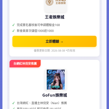
王者娛樂城
完成實名審核後可申請體驗金168
新會員首次儲值1000送1000
立即體驗 →
優惠更新日期: 2026-08-08 *仍有效
台網紅林倪安推薦
GoFun娛樂城
台灣網紅、直播主林倪安（Nian）推薦
首存100 USDT 即可申請 18 USDT