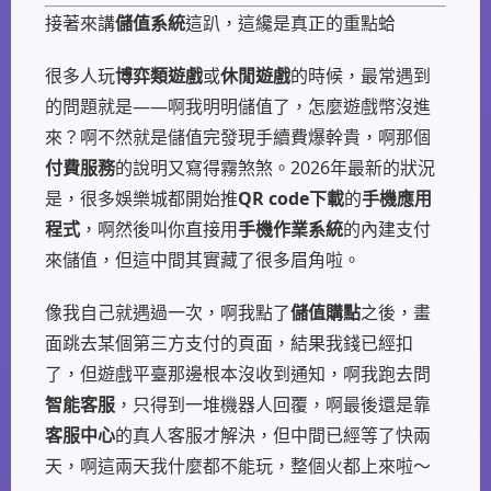
接著來講
儲值系統
這趴，這纔是真正的重點蛤
很多人玩
博弈類遊戲
或
休閒遊戲
的時候，最常遇到
的問題就是——啊我明明儲值了，怎麼遊戲幣沒進
來？啊不然就是儲值完發現手續費爆幹貴，啊那個
付費服務
的說明又寫得霧煞煞。2026年最新的狀況
是，很多娛樂城都開始推
QR code下載
的
手機應用
程式
，啊然後叫你直接用
手機作業系統
的內建支付
來儲值，但這中間其實藏了很多眉角啦。
像我自己就遇過一次，啊我點了
儲值購點
之後，畫
面跳去某個第三方支付的頁面，結果我錢已經扣
了，但遊戲平臺那邊根本沒收到通知，啊我跑去問
智能客服
，只得到一堆機器人回覆，啊最後還是靠
客服中心
的真人客服才解決，但中間已經等了快兩
天，啊這兩天我什麼都不能玩，整個火都上來啦～