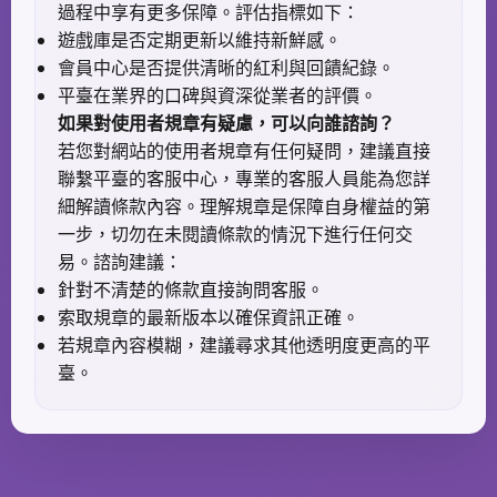
過程中享有更多保障。評估指標如下：
遊戲庫是否定期更新以維持新鮮感。
會員中心是否提供清晰的紅利與回饋紀錄。
平臺在業界的口碑與資深從業者的評價。
如果對使用者規章有疑慮，可以向誰諮詢？
若您對網站的使用者規章有任何疑問，建議直接
聯繫平臺的客服中心，專業的客服人員能為您詳
細解讀條款內容。理解規章是保障自身權益的第
一步，切勿在未閱讀條款的情況下進行任何交
易。諮詢建議：
針對不清楚的條款直接詢問客服。
索取規章的最新版本以確保資訊正確。
若規章內容模糊，建議尋求其他透明度更高的平
臺。