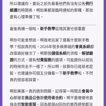
所以建議你，要玩之前先看看他們有沒有公告
例行
維護
的時間表，啊如果都是臨時通知的那種，那就
要有心理準備了啦。
最後再補一個啦，
新手教學
這塊其實也很重要
啊你可能會想說，啊我老玩家了還看什麼新手教
學？但說真的啦，2026年很多娛樂城的
會員系統
都
改版過好幾次了，啊那個
儲值系統
的流程、
帳號驗
證
的方式、還有
付費服務
的選項，可能跟你以前玩
的時候完全不一樣了。所以啊，就算你已經是老屁
股，也建議你花個五分鐘看一下
新手教學
啦，不然
真的很容易踩雷。
啊如果萬一真的遇到問題，記得第一時間去
會員中
心
那邊查
商品公告
跟
使用者合約
，啊不要傻傻地直
接去問
智能客服
，因為那個AI回你的東西通常都沒