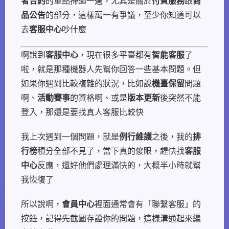
者合約
的重點掃過一遍，尤其是關於
付費服務
跟
商
品公告
的部分，這樣萬一有爭議，至少你知道可以
去
客服中心
吵什麼
啊說到
客服中心
，現在很多平臺都有
智能客服
了
啦，就是那種機器人先幫你回答一些基本問題。但
如果你遇到比較複雜的狀況，比如說
機臺保留
問題
啊、
活動賽事
的資格啊、或是
版本更新
後突然不能
登入，那還是要找真人客服比較快
我上次遇到一個問題，就是
例行維護
之後，我的
排
行榜
積分全部不見了，當下真的傻眼，趕快找
客服
中心
反應，還好他們處理滿快的，大概半小時就幫
我恢復了
所以說啊，
會員中心
裡面通常會有「聯繫客服」的
按鈕，記得先截圖存證你的問題，這樣溝通起來纔