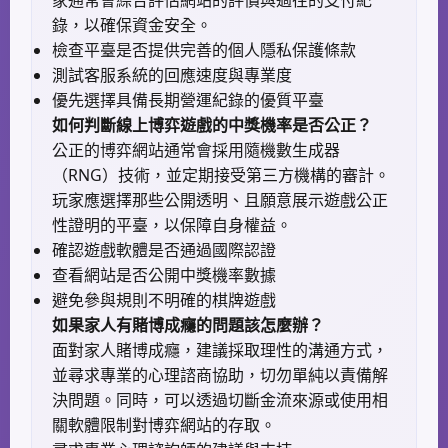
家通常會綜合評估網站的評價與過往的支付紀
錄，以確保資金安全。
檢查平臺是否提供完善的個人隱私保護條款
測試客服系統的回應速度與專業度
優先選擇具備長期營運紀錄的優質平臺
如何判斷線上博弈遊戲的中獎機率是否公正？
公正的博弈網站通常會採用隨機數生成器
（RNG）技術，並定期接受第三方機構的審計。
玩家應選擇那些公開透明、且願意展示遊戲公正
性證明的平臺，以保障自身權益。
確認遊戲軟體是否通過國際認證
查看網站是否公開中獎機率數據
避免參與規則不明確的棋牌遊戲
如果家人有賭博成癮的問題該怎麼辦？
面對家人賭博成癮，建議採取理性的溝通方式，
並尋求專業的心理諮商協助，切勿單純以責備解
決問題。同時，可以透過切斷金流來源或使用相
關軟體限制對博弈網站的存取。