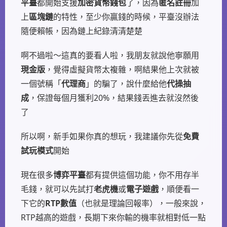
平臺
都開始支援
加密貨幣錢包
了，因為
匿名註冊
加
上
區塊鏈
的特性，至少你贏錢的時候，平臺沒辦法
隨便賴帳，因為鏈上紀錄清清楚楚
啊不過啦～這真的要看人啦，我朋友就說他寧願用
現金版
，覺得虛擬貨幣太複雜，啊結果他上次就被
一個號稱「
代理商
」的騙了，說什麼給他
代操抽
成
，保證每個月獲利20%，結果錢丟進去就沒然後
了
所以啊，新手如果你真的想玩，我建議你先從
免費
試玩模式
開始
現在很多
博弈平臺
都有提供這個功能，你不用存半
毛錢，就可以先試打
老虎機
或
電子遊戲
，順便看一
下它的
RTP數值
（也就是理論回報率），一般來說，
RTP越高的遊戲，長期下來你輸的機率就相對低一點