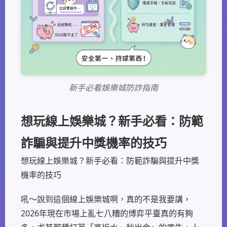
新手必看娛樂城防詐指南
想玩線上娛樂城？新手必看：防範
詐騙與提升中獎機率的技巧
想玩線上娛樂城？新手必看：防範詐騙與提升中獎
機率的技巧
吼～說到這個線上娛樂城啊，真的不是我要講，
2026年現在市場上亂七八糟的博弈平臺真的有夠