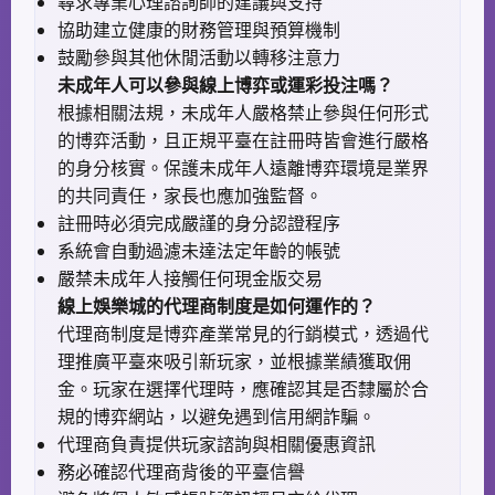
尋求專業心理諮詢師的建議與支持
協助建立健康的財務管理與預算機制
鼓勵參與其他休閒活動以轉移注意力
未成年人可以參與線上博弈或運彩投注嗎？
根據相關法規，未成年人嚴格禁止參與任何形式
的博弈活動，且正規平臺在註冊時皆會進行嚴格
的身分核實。保護未成年人遠離博弈環境是業界
的共同責任，家長也應加強監督。
註冊時必須完成嚴謹的身分認證程序
系統會自動過濾未達法定年齡的帳號
嚴禁未成年人接觸任何現金版交易
線上娛樂城的代理商制度是如何運作的？
代理商制度是博弈產業常見的行銷模式，透過代
理推廣平臺來吸引新玩家，並根據業績獲取佣
金。玩家在選擇代理時，應確認其是否隸屬於合
規的博弈網站，以避免遇到信用網詐騙。
代理商負責提供玩家諮詢與相關優惠資訊
務必確認代理商背後的平臺信譽