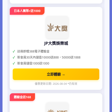
日本人團隊+送1000
JP大獎娛樂城
註冊即贈388電子體驗金
新會員30天內儲值10000送888，50000送1888
新會員儲值1000送1000
立即體驗 →
優惠更新日期: 2026-08-04 *仍有效
體驗金送168