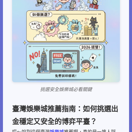
挑選安全娛樂城必看關鍵
臺灣娛樂城推薦指南：如何挑選出
金穩定又安全的博弈平臺？
哎～說到這個臺灣
娛樂城
推薦啊，真的是一堆人踩