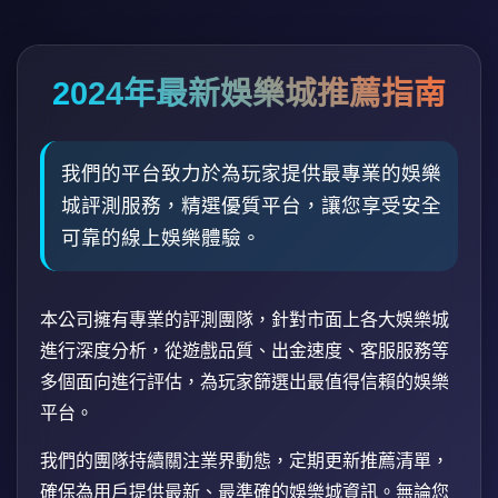
2024年最新娛樂城推薦指南
我們的平台致力於為玩家提供最專業的娛樂
城評測服務，精選優質平台，讓您享受安全
可靠的線上娛樂體驗。
本公司擁有專業的評測團隊，針對市面上各大娛樂城
進行深度分析，從遊戲品質、出金速度、客服服務等
多個面向進行評估，為玩家篩選出最值得信賴的娛樂
平台。
我們的團隊持續關注業界動態，定期更新推薦清單，
確保為用戶提供最新、最準確的娛樂城資訊。無論您