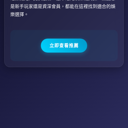
是新手玩家還是資深會員，都能在這裡找到適合的娛
樂選擇。
立即查看推薦