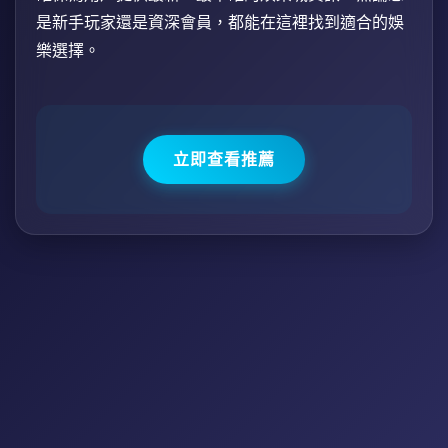
是新手玩家還是資深會員，都能在這裡找到適合的娛
樂選擇。
立即查看推薦