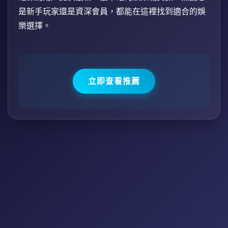
是新手玩家還是資深會員，都能在這裡找到適合的娛
樂選擇。
立即查看推薦