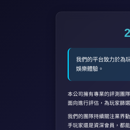
我們的平台致力於為
娛樂體驗。
本公司擁有專業的評測團
面向進行評估，為玩家篩
我們的團隊持續關注業界
手玩家還是資深會員，都