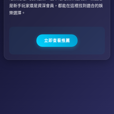
是新手玩家還是資深會員，都能在這裡找到適合的娛
樂選擇。
立即查看推薦